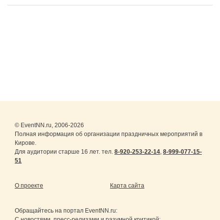
© EventNN.ru, 2006-2026
Полная информация об организации праздничных мероприятий в
Кирове.
Для аудитории старше 16 лет. тел.
8-920-253-22-14
,
8-999-077-15-
51
О проекте
Карта сайта
Обращайтесь на портал
EventNN.ru
:
С новостями, пресс-релизами и разумной критикой: