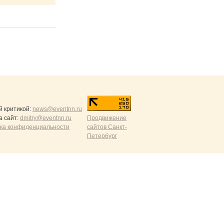
й критикой:
news@eventnn.ru
а сайт:
dmitry@eventnn.ru
Продвижение
ика конфиденциальности
сайтов Санкт-
Петербург