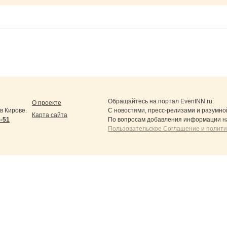
Обращайтесь на портал
EventNN.ru
:
О проекте
в Кирове.
С новостями, пресс-релизами и разумно
Карта сайта
5-51
По вопросам добавления информации н
Пользовательское Соглашение и полит