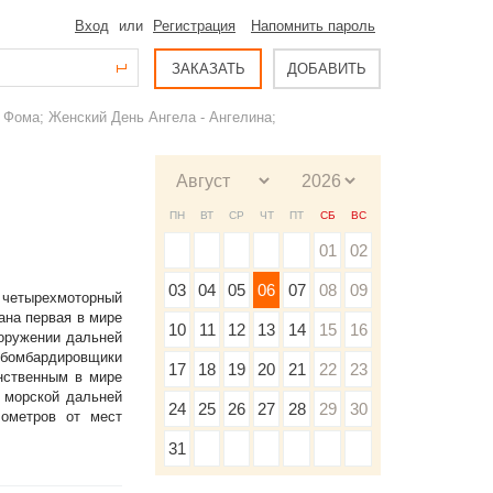
Вход
или
Регистрация
Напомнить пароль
ЗАКАЗАТЬ
ДОБАВИТЬ
 Фома; Женский День Ангела - Ангелина;
ПН
ВТ
СР
ЧТ
ПТ
СБ
ВС
01
02
03
04
05
06
07
08
09
т четырехмоторный
ана первая в мире
10
11
12
13
14
15
16
ооружении дальней
 бомбардировщики
17
18
19
20
21
22
23
инственным в мире
 морской дальней
24
25
26
27
28
29
30
лометров от мест
31