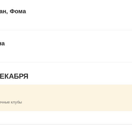
ан, Фома
на
ДЕКАБРЯ
очные клубы