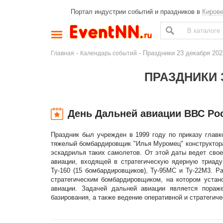
Портал индустрии событий и праздников в
Киров
-
- Праздники 23 декабря 20
Главная
Календарь событий
ПРАЗДНИКИ З
День Дальней авиации ВВС Ро
Праздник был учрежден в 1999 году по приказу главк
тяжелый бомбардировщик "Илья Муромец" конструктора
эскадрилья таких самолетов. От этой даты ведет сво
авиации, входящей в стратегическую ядерную триаду
Ту-160 (15 бомбардировщиков), Ту-95МС и Ту-22М3. Р
стратегическим бомбардировщиком, на котором устан
авиации. Задачей дальней авиации является пораж
базирования, а также ведение оперативной и стратегич