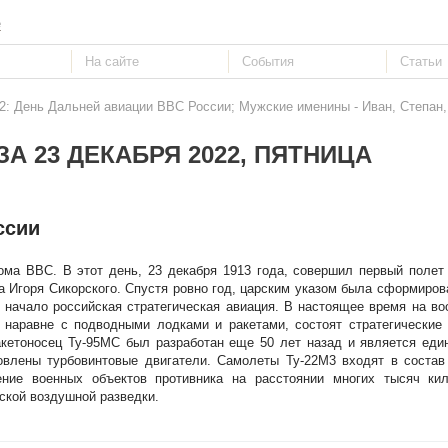
е
22: День Дальней авиации ВВС России; Мужские именины - Иван, Степан,
А 23 ДЕКАБРЯ 2022, ПЯТНИЦА
ссии
ома ВВС. В этот день, 23 декабря 1913 года, совершил первый поле
 Игоря Сикорского. Спустя ровно год, царским указом была сформиров
е начало российская стратегическая авиация. В настоящее время на в
 наравне с подводными лодками и ракетами, состоят стратегические
акетоносец Ту-95МС был разработан еще 50 лет назад и является ед
овлены турбовинтовые двигатели. Самолеты Ту-22М3 входят в состав
ение военных объектов противника на расстоянии многих тысяч ки
еской воздушной разведки.