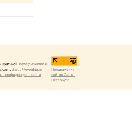
й критикой:
news@eventnn.ru
а сайт:
dmitry@eventnn.ru
Продвижение
ика конфиденциальности
сайтов Санкт-
Петербург