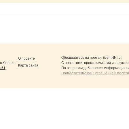
Обращайтесь на портал
EventNN.ru
:
О проекте
в Кирове.
С новостями, пресс-релизами и разумно
Карта сайта
5-51
По вопросам добавления информации н
Пользовательское Соглашение и полит