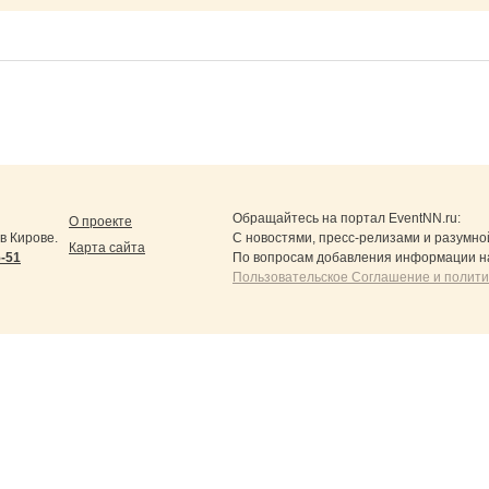
Обращайтесь на портал
EventNN.ru
:
О проекте
в Кирове.
С новостями, пресс-релизами и разумно
Карта сайта
5-51
По вопросам добавления информации н
Пользовательское Соглашение и полит