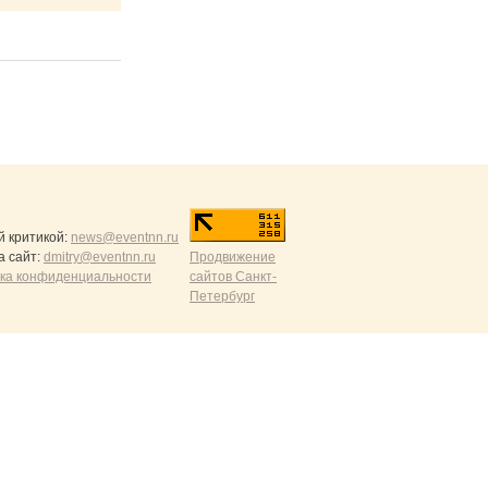
й критикой:
news@eventnn.ru
а сайт:
dmitry@eventnn.ru
Продвижение
ика конфиденциальности
сайтов Санкт-
Петербург