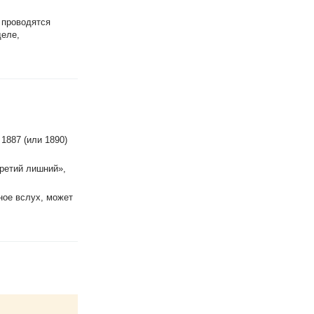
 проводятся
деле,
, 1887 (или 1890)
третий лишний»,
ное вслух, может