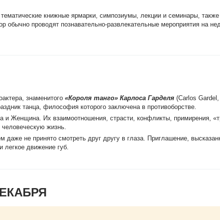
 тематические книжные ярмарки, симпозиумы, лекции и семинары, также
ор обычно проводят познавательно-развлекательные мероприятия на не
ноактера, знаменитого
«Короля танго» Карлоса Гарделя
(Carlos Gardel
здник танца, философия которого заключена в противоборстве.
на и Женщина. Их взаимоотношения, страсти, конфликты, примирения, «
т человеческую жизнь.
ем даже не принято смотреть друг другу в глаза. Приглашение, высказан
и легкое движение губ.
ДЕКАБРЯ