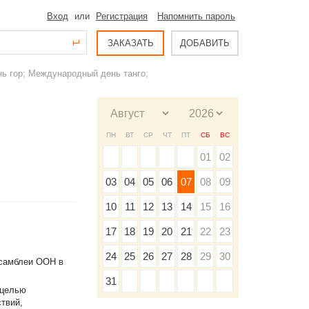
Вход
или
Регистрация
Напомнить пароль
ЗАКАЗАТЬ
ДОБАВИТЬ
ь гор; Международный день танго;
ПН
ВТ
СР
ЧТ
ПТ
СБ
ВС
01
02
03
04
05
06
07
08
09
10
11
12
13
14
15
16
17
18
19
20
21
22
23
24
25
26
27
28
29
30
Ассамблеи ООН в
31
 целью
твий,