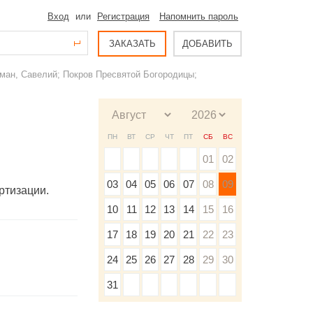
Вход
или
Регистрация
Напомнить пароль
ЗАКАЗАТЬ
ДОБАВИТЬ
ман, Савелий; Покров Пресвятой Богородицы;
ПН
ВТ
СР
ЧТ
ПТ
СБ
ВС
01
02
03
04
05
06
07
08
09
ртизации.
10
11
12
13
14
15
16
17
18
19
20
21
22
23
24
25
26
27
28
29
30
31