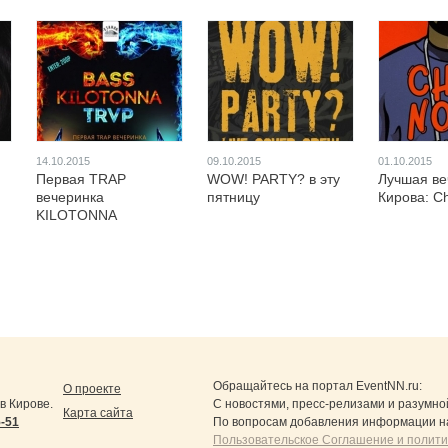
14.10.2015
09.10.2015
01.10.2015
Первая TRAP
WOW! PARTY? в эту
Лучшая ве
вечеринка
пятницу
Кирова: 
KILOTONNA
Обращайтесь на портал
EventNN.ru
:
О проекте
в Кирове.
С новостями, пресс-релизами и разумно
Карта сайта
5-51
По вопросам добавления информации н
Пользовательское Соглашение и полит