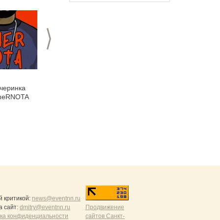
>
28.08.2015
26.08.2015
черинка
Сочное выступление
EURO-deca-DANCE
CheRNOTA
шоу-оркестра
AVOCADO JAM
й критикой:
news@eventnn.ru
а сайт:
dmitry@eventnn.ru
Продвижение
ика конфиденциальности
сайтов Санкт-