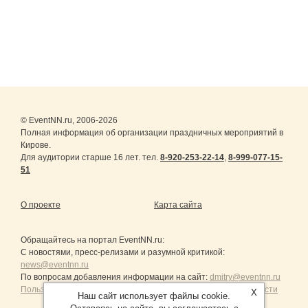
© EventNN.ru, 2006-2026
Полная информация об организации праздничных мероприятий в
Кирове.
Для аудитории старше 16 лет. тел.
8-920-253-22-14
,
8-999-077-15-
51
О проекте
Карта сайта
Обращайтесь на портал
EventNN.ru
:
С новостями, пресс-релизами и разумной критикой:
news@eventnn.ru
По вопросам добавления информации на сайт:
dmitry@eventnn.ru
Пользовательское Соглашение и политика конфиденциальности
X
Наш сайт использует файлы cookie.