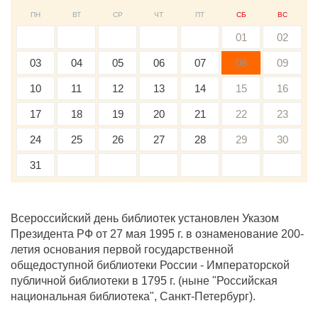
ПН
ВТ
СР
ЧТ
ПТ
СБ
ВС
01
02
03
04
05
06
07
08
09
10
11
12
13
14
15
16
17
18
19
20
21
22
23
24
25
26
27
28
29
30
31
Всероссийский день библиотек установлен Указом
Президента РФ от 27 мая 1995 г. в ознаменование 200-
летия основания первой государственной
общедоступной библиотеки России - Императорской
публичной библиотеки в 1795 г. (ныне "Российская
национальная библиотека", Санкт-Петербург).