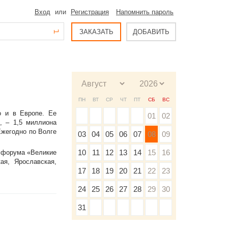
Вход
или
Регистрация
Напомнить пароль
ЗАКАЗАТЬ
ДОБАВИТЬ
ПН
ВТ
СР
ЧТ
ПТ
СБ
ВС
о и в Европе. Ее
01
02
, – 1,5 миллиона
Ежегодно по Волге
03
04
05
06
07
08
09
10
11
12
13
14
15
16
 форума «Великие
ая, Ярославская,
17
18
19
20
21
22
23
24
25
26
27
28
29
30
31