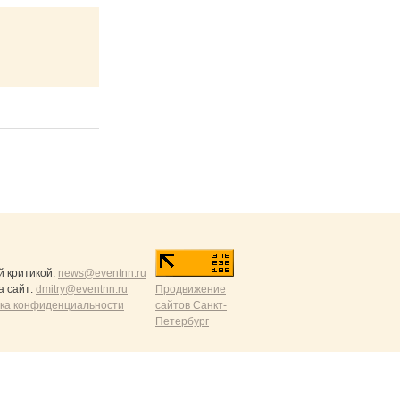
й критикой:
news@eventnn.ru
а сайт:
dmitry@eventnn.ru
Продвижение
ика конфиденциальности
сайтов Санкт-
Петербург