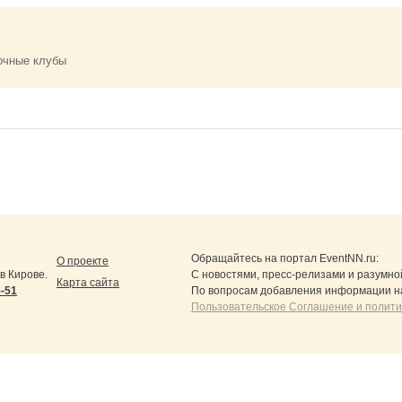
очные клубы
Обращайтесь на портал
EventNN.ru
:
О проекте
в Кирове.
С новостями, пресс-релизами и разумно
Карта сайта
5-51
По вопросам добавления информации н
Пользовательское Соглашение и полит