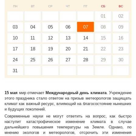
ПН
ВТ
СР
ЧТ
ПТ
СБ
ВС
01
02
03
04
05
06
07
08
09
10
11
12
13
14
15
16
17
18
19
20
21
22
23
24
25
26
27
28
29
30
31
15 мая
мир отмечает
Международный день климата
. Учреждение
этого праздника стало ответом на призыв метеорологов защищать
климат как важный ресурс, влияющий на благосостояние нынешних
и будущих поколений.
Современные науки не могут ответить на вопрос, как быстро
наступит катастрофическое изменение климата в случае
дальнейшего повышения температуры на Земле. Однако, по
мнению экологов и метеорологов, отсрочить эти изменения