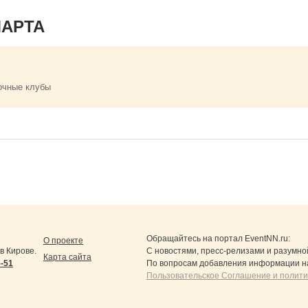
МАРТА
очные клубы
Обращайтесь на портал
EventNN.ru
:
О проекте
в Кирове.
С новостями, пресс-релизами и разумно
Карта сайта
5-51
По вопросам добавления информации н
Пользовательское Соглашение и полит