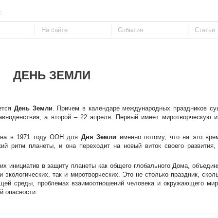
е
ДЕНЬ ЗЕМЛИ
уется
День Земли
. Причем в календаре международных праздников су
авноденствия, а второй – 22 апреля. Первый имеет миротворческую и
ена в 1971 году ООН для
Дня Земли
именно потому, что на это вре
кий ритм планеты, и она переходит на новый виток своего развития,
их инициатив в защиту планеты как общего глобального Дома, объеди
и экологических, так и миротворческих. Это не столько праздник, скол
ющей среды, проблемах взаимоотношений человека и окружающего мир
й опасности.