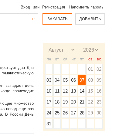
Вход
или
Регистрация
Напомнить пароль
ЗАКАЗАТЬ
ДОБАВИТЬ
ПН
ВТ
СР
ЧТ
ПТ
СБ
ВС
ществует два Дня
01
02
 гуманистическую
03
04
05
06
07
08
09
мя выпадает день
10
11
12
13
14
15
16
 когда происходит
17
18
19
20
21
22
23
няющее множество
ько повод еще раз
24
25
26
27
28
29
30
а. В России День
31