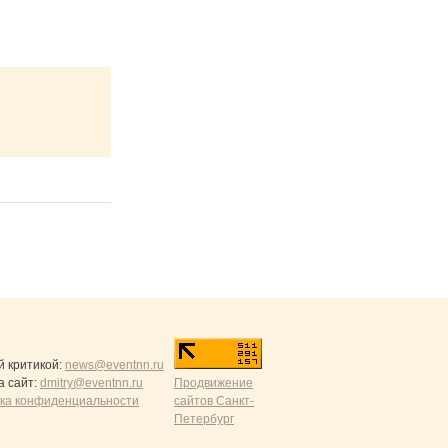
й критикой:
news@eventnn.ru
а сайт:
dmitry@eventnn.ru
Продвижение
ика конфиденциальности
сайтов Санкт-
Петербург