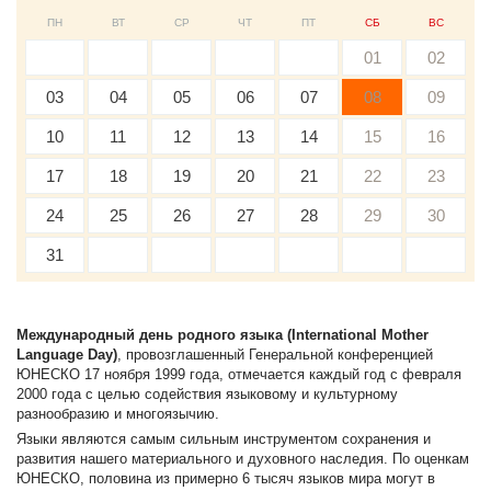
ПН
ВТ
СР
ЧТ
ПТ
СБ
ВС
01
02
03
04
05
06
07
08
09
10
11
12
13
14
15
16
17
18
19
20
21
22
23
24
25
26
27
28
29
30
31
Международный день родного языка (International Mother
Language Day)
, провозглашенный Генеральной конференцией
ЮНЕСКО 17 ноября 1999 года, отмечается каждый год с февраля
2000 года с целью содействия языковому и культурному
разнообразию и многоязычию.
Языки являются самым сильным инструментом сохранения и
развития нашего материального и духовного наследия. По оценкам
ЮНЕСКО, половина из примерно 6 тысяч языков мира могут в