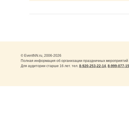
© EventNN.ru, 2006-2026
Полная информация об организации праздничных мероприятий 
Для аудитории старше 16 лет. тел.
8-920-253-22-14
,
8-999-077-1