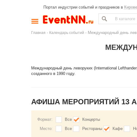
Портал индустрии событий и праздников в
Киров
-
- Международный день ле
Главная
Календарь событий
МЕЖДУН
Международный день леворуких (International Lefthande
созданного в 1990 году.
АФИША МЕРОПРИЯТИЙ 13 А
Формат:
Все
Концерты
Место:
Все
Рестораны
Кафе
Н