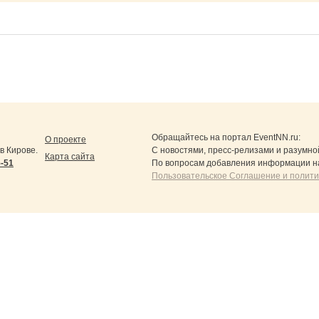
Обращайтесь на портал
EventNN.ru
:
О проекте
в Кирове.
С новостями, пресс-релизами и разумно
Карта сайта
5-51
По вопросам добавления информации н
Пользовательское Соглашение и полит