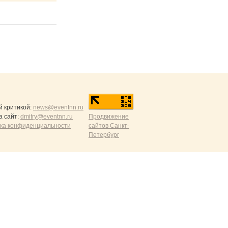
й критикой:
news@eventnn.ru
а сайт:
dmitry@eventnn.ru
Продвижение
ика конфиденциальности
сайтов Санкт-
Петербург