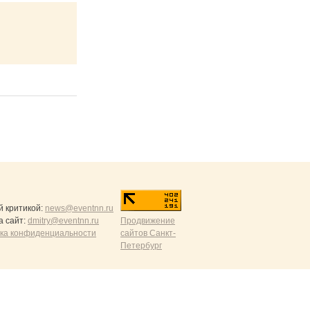
й критикой:
news@eventnn.ru
а сайт:
dmitry@eventnn.ru
Продвижение
ика конфиденциальности
сайтов Санкт-
Петербург