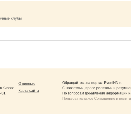
очные клубы
Обращайтесь на портал
EventNN.ru
:
О проекте
в Кирове.
С новостями, пресс-релизами и разумно
Карта сайта
5-51
По вопросам добавления информации н
Пользовательское Соглашение и полит