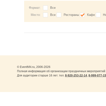
Формат:
Все
Место:
Все
Рестораны
Кафе
Н
© EventNN.ru, 2006-2026
Полная информация об организации праздничных мероприятий 
Для аудитории старше 16 лет. тел.
8-920-253-22-14
,
8-999-077-1