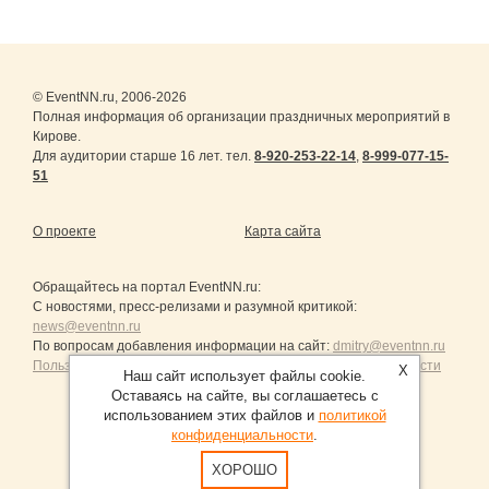
© EventNN.ru, 2006-2026
Полная информация об организации праздничных мероприятий в
Кирове.
Для аудитории старше 16 лет. тел.
8-920-253-22-14
,
8-999-077-15-
51
О проекте
Карта сайта
Обращайтесь на портал
EventNN.ru
:
С новостями, пресс-релизами и разумной критикой:
news@eventnn.ru
По вопросам добавления информации на сайт:
dmitry@eventnn.ru
Пользовательское Соглашение и политика конфиденциальности
X
Наш сайт использует файлы cookie.
Оставаясь на сайте, вы соглашаетесь с
использованием этих файлов и
политикой
конфиденциальности
.
Продвижение сайтов Санкт-Петербург
ХОРОШО