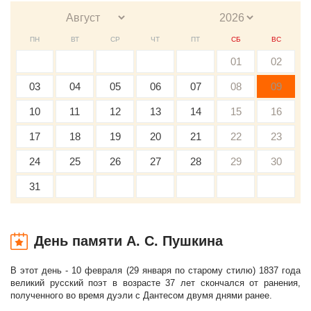
ПН
ВТ
СР
ЧТ
ПТ
СБ
ВС
01
02
03
04
05
06
07
08
09
10
11
12
13
14
15
16
17
18
19
20
21
22
23
24
25
26
27
28
29
30
31
День памяти А. С. Пушкина
В этот день - 10 февраля (29 января по старому стилю) 1837 года
великий русский поэт в возрасте 37 лет скончался от ранения,
полученного во время дуэли с Дантесом двумя днями ранее.