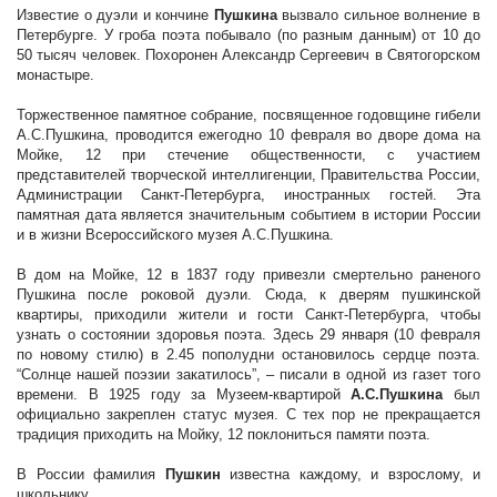
Известие о дуэли и кончине
Пушкина
вызвало сильное волнение в
Петербурге. У гроба поэта побывало (по разным данным) от 10 до
50 тысяч человек. Похоронен Александр Сергеевич в Святогорском
монастыре.
Торжественное памятное собрание, посвященное годовщине гибели
А.С.Пушкина, проводится ежегодно 10 февраля во дворе дома на
Мойке, 12 при стечение общественности, с участием
представителей творческой интеллигенции, Правительства России,
Администрации Санкт-Петербурга, иностранных гостей. Эта
памятная дата является значительным событием в истории России
и в жизни Всероссийского музея А.С.Пушкина.
В дом на Мойке, 12 в 1837 году привезли смертельно раненого
Пушкина после роковой дуэли. Сюда, к дверям пушкинской
квартиры, приходили жители и гости Санкт-Петербурга, чтобы
узнать о состоянии здоровья поэта. Здесь 29 января (10 февраля
по новому стилю) в 2.45 пополудни остановилось сердце поэта.
“Солнце нашей поэзии закатилось”, – писали в одной из газет того
времени. В 1925 году за Музеем-квартирой
А.С.Пушкина
был
официально закреплен статус музея. С тех пор не прекращается
традиция приходить на Мойку, 12 поклониться памяти поэта.
В России фамилия
Пушкин
известна каждому, и взрослому, и
школьнику.