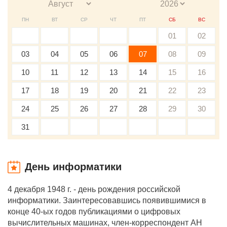
ПН
ВТ
СР
ЧТ
ПТ
СБ
ВС
01
02
03
04
05
06
07
08
09
10
11
12
13
14
15
16
17
18
19
20
21
22
23
24
25
26
27
28
29
30
31
День информатики
4 декабря 1948 г. - день рождения российской
информатики. Заинтересовавшись появившимися в
конце 40-ых годов публикациями о цифровых
вычислительных машинах, член-корреспондент АН