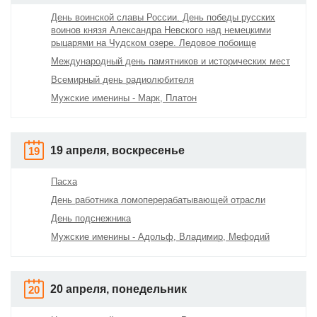
День воинской славы России. День победы русских
воинов князя Александра Невского над немецкими
рыцарями на Чудском озере. Ледовое побоище
Международный день памятников и исторических мест
Всемирный день радиолюбителя
Мужские именины - Марк, Платон
19 апреля, воскресенье
19
Пасха
День работника ломоперерабатывающей отрасли
День подснежника
Мужские именины - Адольф, Владимир, Мефодий
20 апреля, понедельник
20