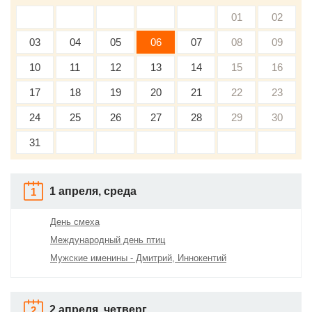
01
02
03
04
05
06
07
08
09
10
11
12
13
14
15
16
17
18
19
20
21
22
23
24
25
26
27
28
29
30
31
1 апреля, среда
1
День смеха
Международный день птиц
Мужские именины - Дмитрий, Иннокентий
2 апреля, четверг
2