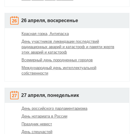
26 апреля, воскресенье
26
Красная горка, Антипасха
День участников ликвидации последствий
радиационных аварий и катастроф и памяти жертв
этих аварий и катастроф
Всемирный день породненных городов
Международный день интеллектуальной
собственности
27 апреля, понедельник
27
День российского парламентаризма
День нотариата в России
Праздник невест
День спецчастей