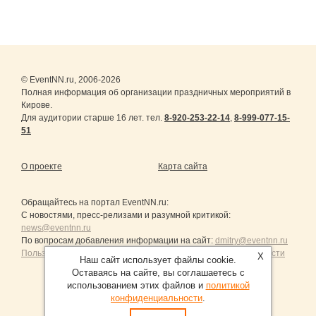
© EventNN.ru, 2006-2026
Полная информация об организации праздничных мероприятий в
Кирове.
Для аудитории старше 16 лет. тел.
8-920-253-22-14
,
8-999-077-15-
51
О проекте
Карта сайта
Обращайтесь на портал
EventNN.ru
:
С новостями, пресс-релизами и разумной критикой:
news@eventnn.ru
По вопросам добавления информации на сайт:
dmitry@eventnn.ru
Пользовательское Соглашение и политика конфиденциальности
X
Наш сайт использует файлы cookie.
Оставаясь на сайте, вы соглашаетесь с
использованием этих файлов и
политикой
конфиденциальности
.
Продвижение сайтов Санкт-Петербург