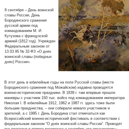
8 сентября – День воинской
славы России, День
Бородинского сражения
русской армии под
командованием М. И.
Кутузова с французской
армией (1812 год). Учрежден
Федеральным законом от
13.03.95 № 32-ФЗ «О днях
воинской славы (победных
днях) России».
В этот день в юбилейные годы на поле Русской славы (месте
Бородинского сражения под Можайском) издавна проводятся
военно-исторические праздники. В 1839 г. там впервые прошли
маневры с участием 150 тыс. войск под командованием императора
Николая I. В юбилейные 1912, 1962 и 1987 гг. здесь тоже были
большие празднества, – они собирали немало участников и
зрителей, а с 1995 г. День Бородина стал отмечаться как
Всероссийский военно-исторический фестиваль в соответствии с
федеральным законом “О днях воинской славы России”. Проводят
его ежегодно в первое воскресенье сентября; его организаторы