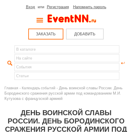
Вход
или
Регистрация
Напомнить пароль
ЗАКАЗАТЬ
ДОБАВИТЬ
-
- День воинской славы России. День
Главная
Календарь событий
Бородинского сражения русской армии под командованием М.И.
Кутузова с французской армией
ДЕНЬ ВОИНСКОЙ СЛАВЫ
РОССИИ. ДЕНЬ БОРОДИНСКОГО
СРАЖЕНИЯ РУССКОЙ АРМИИ ПОД