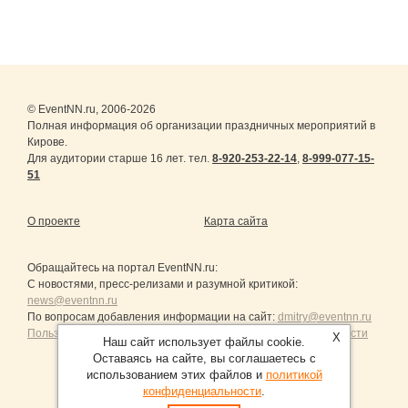
© EventNN.ru, 2006-2026
Полная информация об организации праздничных мероприятий в
Кирове.
Для аудитории старше 16 лет. тел.
8-920-253-22-14
,
8-999-077-15-
51
О проекте
Карта сайта
Обращайтесь на портал
EventNN.ru
:
С новостями, пресс-релизами и разумной критикой:
news@eventnn.ru
По вопросам добавления информации на сайт:
dmitry@eventnn.ru
Пользовательское Соглашение и политика конфиденциальности
X
Наш сайт использует файлы cookie.
Оставаясь на сайте, вы соглашаетесь с
использованием этих файлов и
политикой
конфиденциальности
.