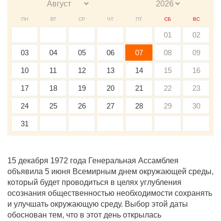
ПН
ВТ
СР
ЧТ
ПТ
СБ
ВС
01
02
03
04
05
06
07
08
09
10
11
12
13
14
15
16
17
18
19
20
21
22
23
24
25
26
27
28
29
30
31
15 декабря 1972 года Генеральная Ассамблея
объявила 5 июня Всемирным днем окружающей среды,
который будет проводиться в целях углубления
осознания общественностью необходимости сохранять
и улучшать окружающую среду. Выбор этой даты
обоснован тем, что в этот день открылась