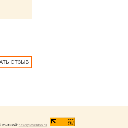
АТЬ ОТЗЫВ
й критикой:
news@eventnn.ru