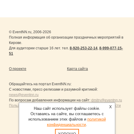
© EventNN.ru, 2006-2026
Полная информация об организации праздничных мероприятий в
Кирове.
Для аудитории старше 16 лет. тел.
8-920-253-22-14
,
8-999-077-15-
51
О проекте
Карта сайта
Обращайтесь на портал
EventNN.ru
:
С новостями, пресс-релизами и разумной критикой:
news@eventnn.ru
По вопросам добавления информации на сайт:
dmitry@eventnn.ru
Пользовательское Соглашение и политика конфиденциальности
X
Наш сайт использует файлы cookie.
Оставаясь на сайте, вы соглашаетесь с
использованием этих файлов и
политикой
конфиденциальности
.
Продвижение сайтов Санкт-Петербург