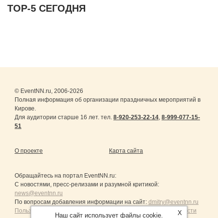
ТОР-5 СЕГОДНЯ
© EventNN.ru, 2006-2026
Полная информация об организации праздничных мероприятий в
Кирове.
Для аудитории старше 16 лет. тел.
8-920-253-22-14
,
8-999-077-15-
51
О проекте
Карта сайта
Обращайтесь на портал
EventNN.ru
:
С новостями, пресс-релизами и разумной критикой:
news@eventnn.ru
По вопросам добавления информации на сайт:
dmitry@eventnn.ru
Пользовательское Соглашение и политика конфиденциальности
X
Наш сайт использует файлы cookie.