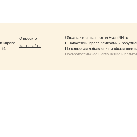
Обращайтесь на портал
EventNN.ru
:
О проекте
в Кирове.
С новостями, пресс-релизами и разумно
Карта сайта
5-51
По вопросам добавления информации н
Пользовательское Соглашение и полит