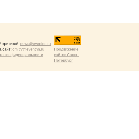
й критикой:
news@eventnn.ru
а сайт:
dmitry@eventnn.ru
Продвижение
ика конфиденциальности
сайтов Санкт-
Петербург