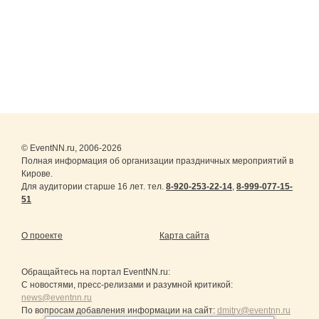
© EventNN.ru, 2006-2026
Полная информация об организации праздничных мероприятий в
Кирове.
Для аудитории старше 16 лет. тел.
8-920-253-22-14
,
8-999-077-15-
51
О проекте
Карта сайта
Обращайтесь на портал
EventNN.ru
:
С новостями, пресс-релизами и разумной критикой:
news@eventnn.ru
По вопросам добавления информации на сайт:
dmitry@eventnn.ru