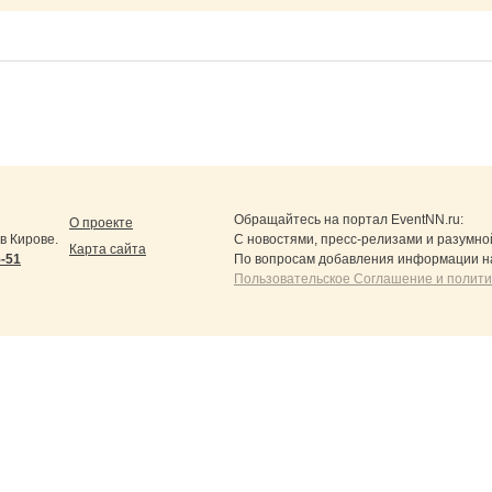
Обращайтесь на портал
EventNN.ru
:
О проекте
в Кирове.
С новостями, пресс-релизами и разумно
Карта сайта
5-51
По вопросам добавления информации н
Пользовательское Соглашение и полит