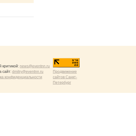
й критикой:
news@eventnn.ru
а сайт:
dmitry@eventnn.ru
Продвижение
ика конфиденциальности
сайтов Санкт-
Петербург