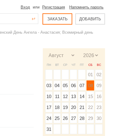
Вход
или
Регистрация
Напомнить пароль
ЗАКАЗАТЬ
ДОБАВИТЬ
енский День Ангела - Анастасия; Всемирный день
ПН
ВТ
СР
ЧТ
ПТ
СБ
ВС
01
02
03
04
05
06
07
08
09
10
11
12
13
14
15
16
17
18
19
20
21
22
23
24
25
26
27
28
29
30
31