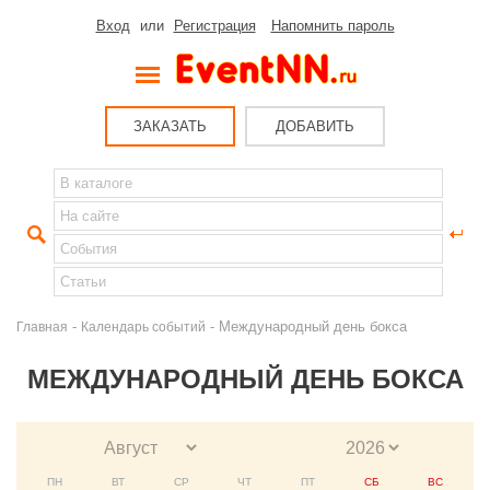
Вход
или
Регистрация
Напомнить пароль
ЗАКАЗАТЬ
ДОБАВИТЬ
-
- Международный день бокса
Главная
Календарь событий
МЕЖДУНАРОДНЫЙ ДЕНЬ БОКСА
ПН
ВТ
СР
ЧТ
ПТ
СБ
ВС