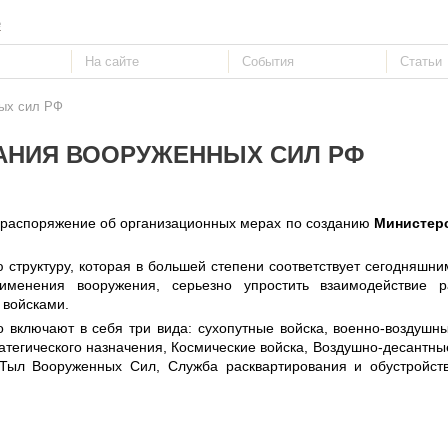
е
ных сил РФ
АНИЯ ВООРУЖЕННЫХ СИЛ РФ
распоряжение об организационных мерах по созданию
Министер
структуру, которая в большей степени соответствует сегодняшни
именения вооружения, серьезно упростить взаимодействие р
 войсками.
включают в себя три вида: сухопутные войска, военно-воздушны
ратегического назначения, Космические войска, Воздушно-десантные
Тыл Вооруженных Сил, Служба расквартирования и обустройст