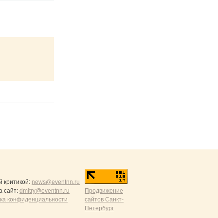
й критикой:
news@eventnn.ru
а сайт:
dmitry@eventnn.ru
Продвижение
ика конфиденциальности
сайтов Санкт-
Петербург