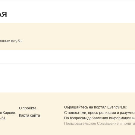
АЯ
очные клубы
Обращайтесь на портал
EventNN.ru
:
О проекте
в Кирове.
С новостями, пресс-релизами и разумно
Карта сайта
5-51
По вопросам добавления информации н
Пользовательское Соглашение и полит