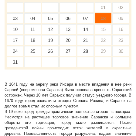
01
02
03
04
05
06
07
08
09
10
11
12
13
14
15
16
17
18
19
20
21
22
23
24
25
26
27
28
29
30
31
В 1641 году на берегу реки Инсара в месте впадения в нее реки
Сарлей (современная Саранка) была основана крепость Саранский
острожек. Через 10 лет Саранск получил статус уездного города. В
1670 году город захватили отряды Степана Разина, и Саранск на
долгое время стал их опорным пунктом.
В 19 веке город трижды практически полностью сгорает в пожарах.
Несмотря на растущее торговое значение Саранска и большие
обороты его торговцев, город мало развивается. После
гражданской войны происходит отток жителей в окрестные
деревни. Промышленность города разрушена, падает значение