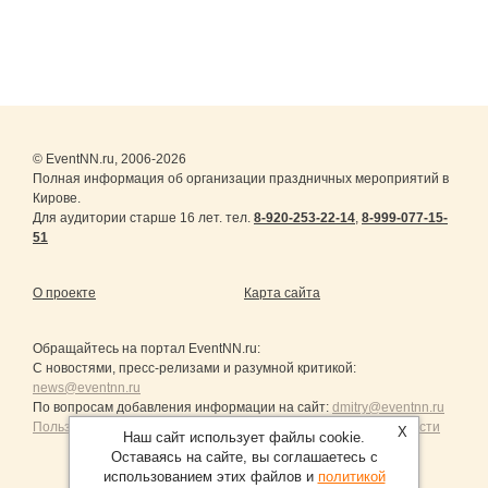
© EventNN.ru, 2006-2026
Полная информация об организации праздничных мероприятий в
Кирове.
Для аудитории старше 16 лет. тел.
8-920-253-22-14
,
8-999-077-15-
51
О проекте
Карта сайта
Обращайтесь на портал
EventNN.ru
:
С новостями, пресс-релизами и разумной критикой:
news@eventnn.ru
По вопросам добавления информации на сайт:
dmitry@eventnn.ru
Пользовательское Соглашение и политика конфиденциальности
X
Наш сайт использует файлы cookie.
Оставаясь на сайте, вы соглашаетесь с
использованием этих файлов и
политикой