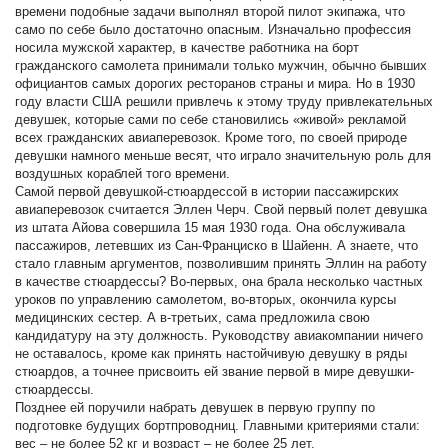
времени подобные задачи выполнял второй пилот экипажа, что
само по себе было достаточно опасным. Изначально профессия
носила мужской характер, в качестве работника на борт
гражданского самолета принимали только мужчин, обычно бывших
официантов самых дорогих ресторанов страны и мира. Но в 1930
году власти США решили привлечь к этому труду привлекательных
девушек, которые сами по себе становились «живой» рекламой
всех гражданских авиаперевозок. Кроме того, по своей природе
девушки намного меньше весят, что играло значительную роль для
воздушных кораблей того времени.
Самой первой девушкой-стюардессой в истории пассажирских
авиаперевозок считается Эллен Черч. Свой первый полет девушка
из штата Айова совершила 15 мая 1930 года. Она обслуживала
пассажиров, летевших из Сан-Франциско в Шайенн. А знаете, что
стало главным аргументов, позволившим принять Эллин на работу
в качестве стюардессы? Во-первых, она брала несколько частных
уроков по управлению самолетом, во-вторых, окончила курсы
медицинских сестер. А в-третьих, сама предложила свою
кандидатуру на эту должность. Руководству авиакомпании ничего
не оставалось, кроме как принять настойчивую девушку в ряды
стюардов, а точнее присвоить ей звание первой в мире девушки-
стюардессы.
Позднее ей поручили набрать девушек в первую группу по
подготовке будущих бортпроводниц. Главными критериями стали:
вес – не более 52 кг и возраст – не более 25 лет.