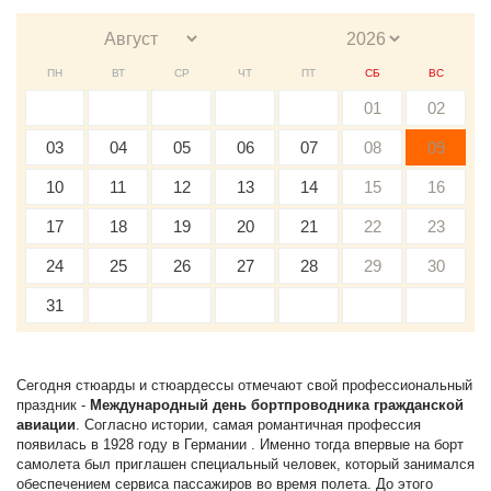
ПН
ВТ
СР
ЧТ
ПТ
СБ
ВС
01
02
03
04
05
06
07
08
09
10
11
12
13
14
15
16
17
18
19
20
21
22
23
24
25
26
27
28
29
30
31
Сегодня стюарды и стюардессы отмечают свой профессиональный
праздник -
Международный день бортпроводника гражданской
авиации
. Согласно истории, самая романтичная профессия
появилась в 1928 году в Германии . Именно тогда впервые на борт
самолета был приглашен специальный человек, который занимался
обеспечением сервиса пассажиров во время полета. До этого