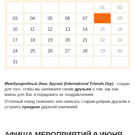
01
02
03
04
05
06
07
08
09
10
11
12
13
14
15
16
17
18
19
20
21
22
23
24
25
26
27
28
29
30
31
Международный день друзей (International Friends Day)
- создан
для того, чтобы мы напомнили своим
друзьям
о том, как они
важны для Вас и порадовать их поздравлением.
Отличный повод позвонить или написать старым-добрым друзьям и
устроить
праздник
дружной компанией.
АФИША МЕРОПРИЯТИЙ 9 ИЮНЯ