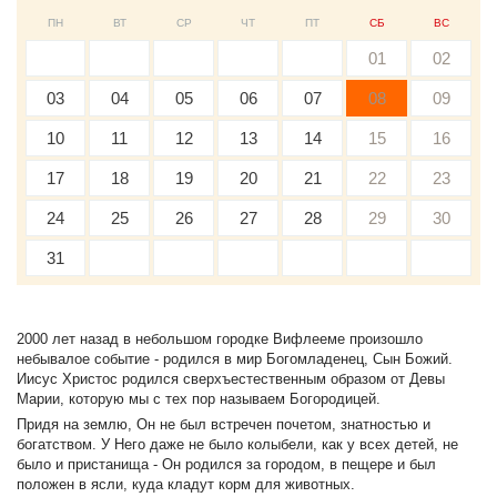
ПН
ВТ
СР
ЧТ
ПТ
СБ
ВС
01
02
03
04
05
06
07
08
09
10
11
12
13
14
15
16
17
18
19
20
21
22
23
24
25
26
27
28
29
30
31
2000 лет назад в небольшом городке Вифлееме произошло
небывалое событие - родился в мир Богомладенец, Сын Божий.
Иисус Христос родился сверхъестественным образом от Девы
Марии, которую мы с тех пор называем Богородицей.
Придя на землю, Он не был встречен почетом, знатностью и
богатством. У Него даже не было колыбели, как у всех детей, не
было и пристанища - Он родился за городом, в пещере и был
положен в ясли, куда кладут корм для животных.