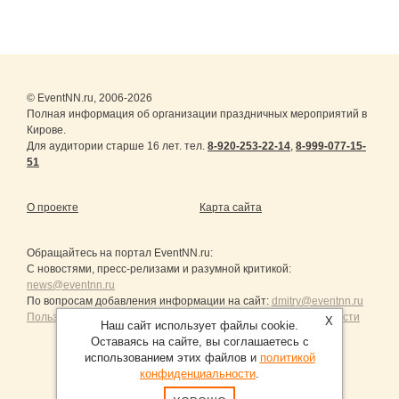
© EventNN.ru, 2006-2026
Полная информация об организации праздничных мероприятий в
Кирове.
Для аудитории старше 16 лет. тел.
8-920-253-22-14
,
8-999-077-15-
51
О проекте
Карта сайта
Обращайтесь на портал
EventNN.ru
:
С новостями, пресс-релизами и разумной критикой:
news@eventnn.ru
По вопросам добавления информации на сайт:
dmitry@eventnn.ru
Пользовательское Соглашение и политика конфиденциальности
X
Наш сайт использует файлы cookie.
Оставаясь на сайте, вы соглашаетесь с
использованием этих файлов и
политикой
конфиденциальности
.
Продвижение сайтов Санкт-Петербург