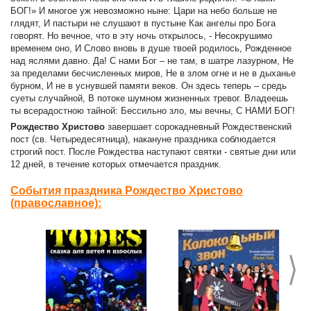
БОГ!» И многое уж невозможно ныне: Цари на небо больше не
глядят, И пастыри не слушают в пустыне Как ангелы про Бога
говорят. Но вечное, что в эту ночь открылось, - Несокрушимо
временем оно, И Слово вновь в душе твоей родилось, Рожденное
над яслями давно. Да! С нами Бог – не там, в шатре лазурном, Не
за пределами бесчисленных миров, Не в злом огне и не в дыханье
бурном, И не в уснувшей памяти веков. Он здесь теперь – средь
суеты случайной, В потоке шумном жизненных тревог. Владеешь
ты всерадостною тайной: Бессильно зло, мы вечны, С НАМИ БОГ!
Рождество
Христово
завершает сорокадневный Рождественский
пост (св. Четыредесятница), накануне праздника соблюдается
строгий пост. После Рождества наступают святки - святые дни или
12 дней, в течение которых отмечается праздник.
События праздника Рождество Христово
(православное):
>