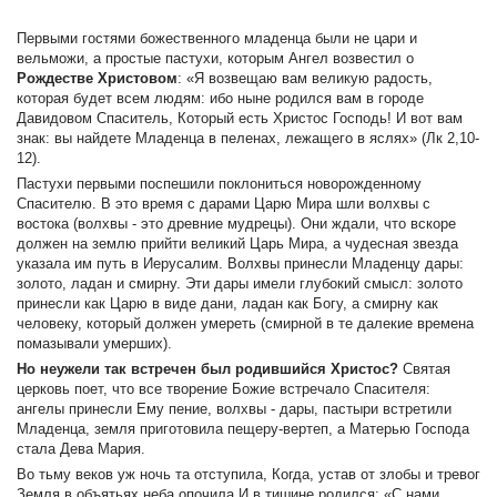
Первыми гостями божественного младенца были не цари и
вельможи, а простые пастухи, которым Ангел возвестил о
Рождестве Христовом
: «Я возвещаю вам великую радость,
которая будет всем людям: ибо ныне родился вам в городе
Давидовом Спаситель, Который есть Христос Господь! И вот вам
знак: вы найдете Младенца в пеленах, лежащего в яслях» (Лк 2,10-
12).
Пастухи первыми поспешили поклониться новорожденному
Спасителю. В это время с дарами Царю Мира шли волхвы с
востока (волхвы - это древние мудрецы). Они ждали, что вскоре
должен нa землю прийти великий Царь Мира, а чудесная звезда
указала им путь в Иерусалим. Волхвы принесли Младенцу дары:
золото, ладан и смирну. Эти дары имели глубокий смысл: золото
принесли как Царю в виде дани, ладан как Богу, а смирну как
человеку, который должен умереть (смирной в те далекие времена
помазывали умерших).
Но неужели так встречен был родившийся Христос?
Святая
церковь поет, что все творение Божие встречало Спасителя:
ангелы принесли Ему пение, волхвы - дары, пастыри встретили
Младенца, земля приготовила пещеру-вертеп, а Матерью Господа
стала Дева Мария.
Во тьму веков уж ночь та отступила, Когда, устав от злобы и тревог
Земля в объятьях неба опочила И в тишине родился: «С нами