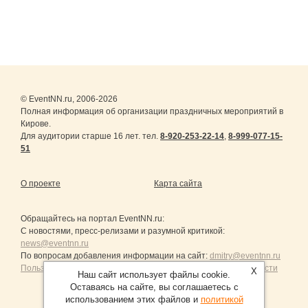
© EventNN.ru, 2006-2026
Полная информация об организации праздничных мероприятий в
Кирове.
Для аудитории старше 16 лет. тел.
8-920-253-22-14
,
8-999-077-15-
51
О проекте
Карта сайта
Обращайтесь на портал
EventNN.ru
:
С новостями, пресс-релизами и разумной критикой:
news@eventnn.ru
По вопросам добавления информации на сайт:
dmitry@eventnn.ru
Пользовательское Соглашение и политика конфиденциальности
X
Наш сайт использует файлы cookie.
Оставаясь на сайте, вы соглашаетесь с
использованием этих файлов и
политикой