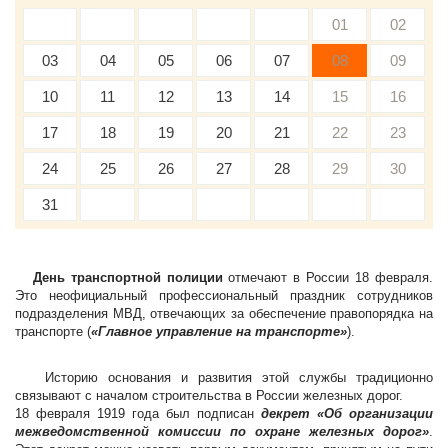
01
02
03
04
05
06
07
08
09
10
11
12
13
14
15
16
17
18
19
20
21
22
23
24
25
26
27
28
29
30
31
День транспортной полиции
отмечают в России 18 февраля.
Это неофициальный профессиональный праздник сотрудников
подразделения МВД, отвечающих за обеспечение правопорядка на
транспорте (
«Главное управление на транспорте»
).
Историю основания и развития этой службы традиционно
связывают с началом строительства в России железных дорог.
18 февраля 1919 года был подписан
декрет «Об организации
межведомственной комиссии по охране железных дорог»
.