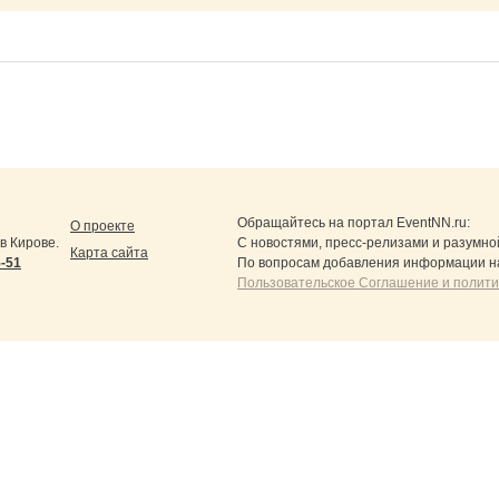
Обращайтесь на портал
EventNN.ru
:
О проекте
в Кирове.
С новостями, пресс-релизами и разумно
Карта сайта
5-51
По вопросам добавления информации н
Пользовательское Соглашение и полит