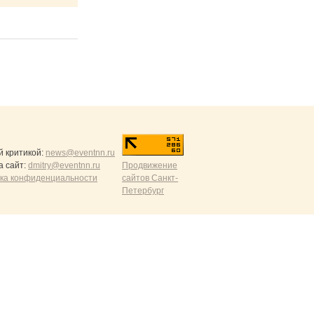
й критикой:
news@eventnn.ru
а сайт:
dmitry@eventnn.ru
Продвижение
ика конфиденциальности
сайтов Санкт-
Петербург