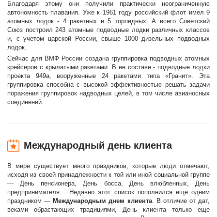
Благодаря этому они получили практически неограниченную
автономность плавания. Уже к 1961 году российский флот имел 9
атомных лодок - 4 ракетных и 5 торпедных. А всего Советский
Союз построил 243 атомные подводные лодки различных классов
и, с учетом царской России, свыше 1000 дизельных подводных
лодок.
Сейчас для ВМФ России создана группировка подводных атомных
крейсеров с крылатыми ракетами. В ее составе - подводные лодки
проекта 949а, вооруженные 24 ракетами типа «Гранит». Эта
группировка способна с высокой эффективностью решать задачи
поражения группировок надводных целей, в том числе авианосных
соединений.
Международный день клиента
В мире существует много праздников, которые люди отмечают,
исходя из своей принадлежности к той или иной социальной группе
— День пенсионера, День босса, День влюбленных, День
предпринимателя… Недавно этот список пополнился еще одним
праздником —
Международным днем клиента
. В отличие от дат,
веками обрастающих традициями, День клиента только еще