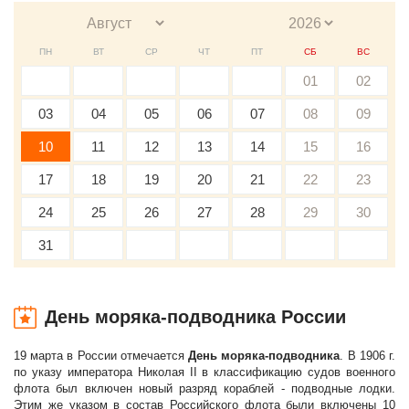
ПН
ВТ
СР
ЧТ
ПТ
СБ
ВС
01
02
03
04
05
06
07
08
09
10
11
12
13
14
15
16
17
18
19
20
21
22
23
24
25
26
27
28
29
30
31
День моряка-подводника России
19 марта в России отмечается
День моряка-подводника
. В 1906 г.
по указу императора Николая II в классификацию судов военного
флота был включен новый разряд кораблей - подводные лодки.
Этим же указом в состав Российского флота были включены 10