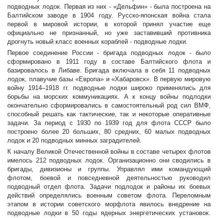
подводных лодок. Первая из них - «Дельфин» - была построена на
Балтийском заводе в 1904 году. Русско-японская война стала
первой в мировой истории, в которой принял участие еще
официально не признанный, но уже заставивший противника
дрогнуть новый класс военных кораблей - подводные лодки.
Первое соединение России - бригада подводных лодок - было
сформировано в 1911 году в составе Балтийского флота и
базировалось в Либаве. Бригада включала в себя 11 подводных
лодок, плавучие базы «Европа» и «Хабаровск». В первую мировую
войну 1914–1918 гг. подводные лодки широко применялись для
борьбы на морских коммуникациях. А к концу войны подлодки
окончательно сформировались в самостоятельный род сил ВМФ,
способный решать как тактические, так и некоторые оперативные
задачи. За период с 1930 по 1939 год для флота СССР было
построено более 20 больших, 80 средних, 60 малых подводных
лодок и 20 подводных минных заградителей.
К началу Великой Отечественной войны в составе четырех флотов
имелось 212 подводных лодок. Организационно они сводились в
бригады, дивизионы и группы. Управлял ими командующий
флотом, боевой и повседневной деятельностью руководил
подводный отдел флота. Задачи подлодок и районы их боевых
действий определялись военным советом флота. Переломным
этапом в истории советского морфлота явилось внедрение на
подводные лодки в 50 годы ядерных энергетических установок.