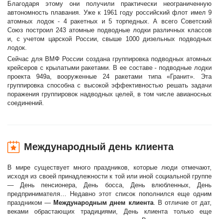
Благодаря этому они получили практически неограниченную
автономность плавания. Уже к 1961 году российский флот имел 9
атомных лодок - 4 ракетных и 5 торпедных. А всего Советский
Союз построил 243 атомные подводные лодки различных классов
и, с учетом царской России, свыше 1000 дизельных подводных
лодок.
Сейчас для ВМФ России создана группировка подводных атомных
крейсеров с крылатыми ракетами. В ее составе - подводные лодки
проекта 949а, вооруженные 24 ракетами типа «Гранит». Эта
группировка способна с высокой эффективностью решать задачи
поражения группировок надводных целей, в том числе авианосных
соединений.
Международный день клиента
В мире существует много праздников, которые люди отмечают,
исходя из своей принадлежности к той или иной социальной группе
— День пенсионера, День босса, День влюбленных, День
предпринимателя… Недавно этот список пополнился еще одним
праздником —
Международным днем клиента
. В отличие от дат,
веками обрастающих традициями, День клиента только еще