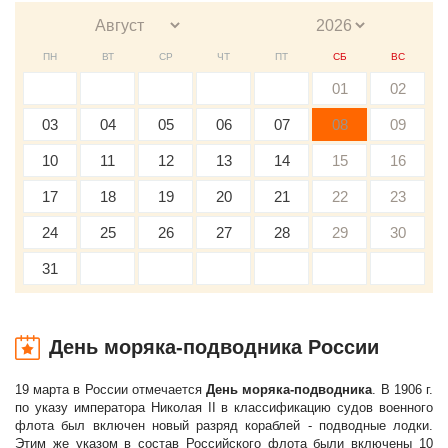
ПН
ВТ
СР
ЧТ
ПТ
СБ
ВС
01
02
03
04
05
06
07
08
09
10
11
12
13
14
15
16
17
18
19
20
21
22
23
24
25
26
27
28
29
30
31
День моряка-подводника России
19 марта в России отмечается
День моряка-подводника
. В 1906 г.
по указу императора Николая II в классификацию судов военного
флота был включен новый разряд кораблей - подводные лодки.
Этим же указом в состав Российского флота были включены 10