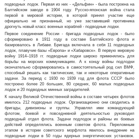
подводных лодок. Первая из них - «Дельфин» - была построена на
Балтийском заводе в 1904 году. Русско-японская война стала
первой в мировой истории, в которой принял участие еще
официально не признанный, но уже заставивший противника
дрогнуть новый класс военных кораблей - подводные лодки.
Первое соединение России - бригада подводных лодок - было
сформировано в 1911 году в составе Балтийского флота и
базировалось в Либаве. Бригада включала в себя 11 подводных
лодок, плавучие базы «Европа» и «Хабаровск». В первую мировую
войну 1914–1918 гг. подводные лодки широко применялись для
борьбы на морских коммуникациях. А к концу войны подлодки
окончательно сформировались в самостоятельный род сил ВМФ,
способный решать как тактические, так и некоторые оперативные
задачи. За период с 1930 по 1939 год для флота СССР было
построено более 20 больших, 80 средних, 60 малых подводных
лодок и 20 подводных минных заградителей.
К началу Великой Отечественной войны в составе четырех флотов
имелось 212 подводных лодок. Организационно они сводились в
бригады, дивизионы и группы. Управлял ими командующий
флотом, боевой и повседневной деятельностью руководил
подводный отдел флота. Задачи подлодок и районы их боевых
действий определялись военным советом флота. Переломным
этапом в истории советского морфлота явилось внедрение на
подводные лодки в 50 годы ядерных энергетических установок.