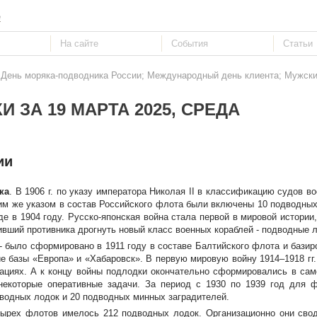
е
: День моряка-подводника России; Международный день клиента; Мужски
И ЗА 19 МАРТА 2025, СРЕДА
ии
ка
. В 1906 г. по указу императора Николая II в классификацию судов в
им же указом в состав Российского флота были включены 10 подводных
е в 1904 году. Русско-японская война стала первой в мировой истории,
ивший противника дрогнуть новый класс военных кораблей - подводные л
- было сформировано в 1911 году в составе Балтийского флота и базир
е базы «Европа» и «Хабаровск». В первую мировую войну 1914–1918 гг
ациях. А к концу войны подлодки окончательно сформировались в сам
 некоторые оперативные задачи. За период с 1930 по 1939 год для
дводных лодок и 20 подводных минных заградителей.
тырех флотов имелось 212 подводных лодок. Организационно они свод