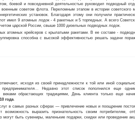
том, боевой и повседневной деятельностью руководил подводный отд
ь военным советом флота. Переломным этапом в истории советского 
нергетических установок. Благодаря этому они получили практическ
лот имел 9 атомных лодок - 4 ракетных и 5 торпедных. А всего Советс
учетом царской России, свыше 1000 дизельных подводных лодок.
ых атомных крейсеров с крылатыми ракетами. В ее составе - подводн
группировка способна с высокой эффективностью решать задачи пораж
отмечают, исходя из своей принадлежности к той или иной социальн
ь предпринимателя… Недавно этот список пополнился еще одн
, веками обрастающих традициями, День клиента только еще начи
10 года
.
услуг в самых разных сферах — привлечение новых и поощрение посто
 возможность выразить признательность своим потребителям, отб
о могут быть сувениры, маленькие подарки, скидки или проведение ак