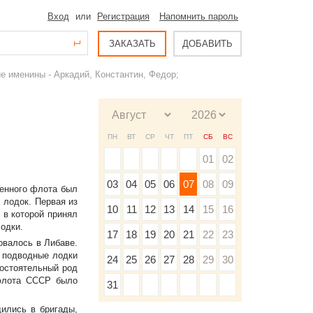
Вход
или
Регистрация
Напомнить пароль
ЗАКАЗАТЬ
ДОБАВИТЬ
е именины - Аркадий, Константин, Федор;
ПН
ВТ
СР
ЧТ
ПТ
СБ
ВС
01
02
03
04
05
06
07
08
09
оенного флота был
 лодок. Первая из
10
11
12
13
14
15
16
 в которой принял
одки.
17
18
19
20
21
22
23
овалось в Либаве.
. подводные лодки
24
25
26
27
28
29
30
остоятельный род
 флота СССР было
31
ились в бригады,