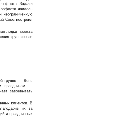
ел флота. Задачи
морфлота явилось
и неограниченную
кий Союз построил
ые лодки проекта
ения группировок
ой группе — День
им праздником —
нает завоевывать
янных клиентов. В
лагодарив их за
ций и праздничных