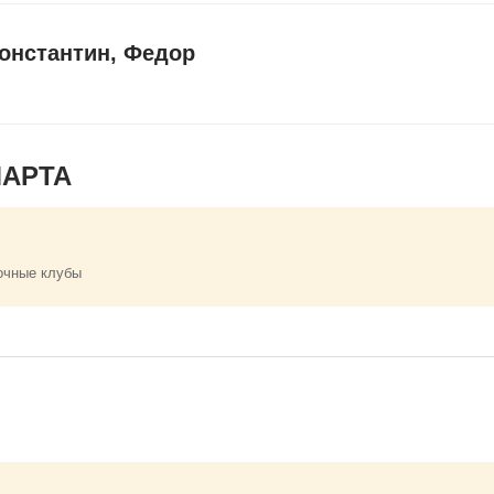
онстантин, Федор
МАРТА
очные клубы