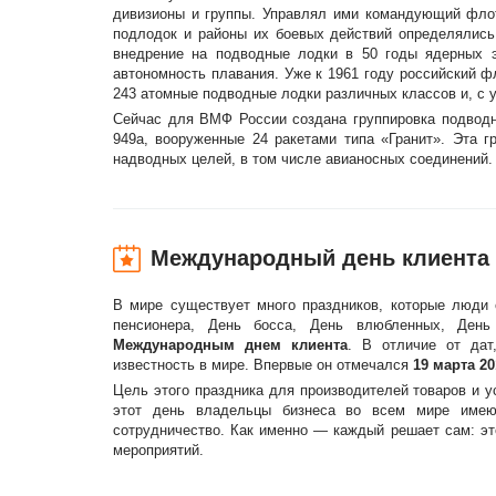
дивизионы и группы. Управлял ими командующий фло
подлодок и районы их боевых действий определялис
внедрение на подводные лодки в 50 годы ядерных э
автономность плавания. Уже к 1961 году российский ф
243 атомные подводные лодки различных классов и, с 
Сейчас для ВМФ России создана группировка подводн
949а, вооруженные 24 ракетами типа «Гранит». Эта 
надводных целей, в том числе авианосных соединений.
Международный день клиента
В мире существует много праздников, которые люди 
пенсионера, День босса, День влюбленных, Ден
Международным днем клиента
. В отличие от дат
известность в мире. Впервые он отмечался
19 марта 20
Цель этого праздника для производителей товаров и 
этот день владельцы бизнеса во всем мире имеют
сотрудничество. Как именно — каждый решает сам: эт
мероприятий.