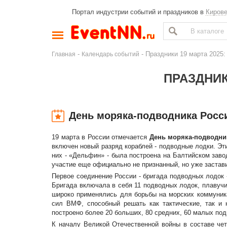
Портал индустрии событий и праздников в
Киров
-
- Праздники 19 марта 2025
Главная
Календарь событий
ПРАЗДНИК
День моряка-подводника Росс
19 марта в России отмечается
День моряка-подводни
включен новый разряд кораблей - подводные лодки. Эт
них - «Дельфин» - была построена на Балтийском завод
участие еще официально не признанный, но уже застав
Первое соединение России - бригада подводных лодок 
Бригада включала в себя 11 подводных лодок, плавучи
широко применялись для борьбы на морских коммуник
сил ВМФ, способный решать как тактические, так и
построено более 20 больших, 80 средних, 60 малых по
К началу Великой Отечественной войны в составе че