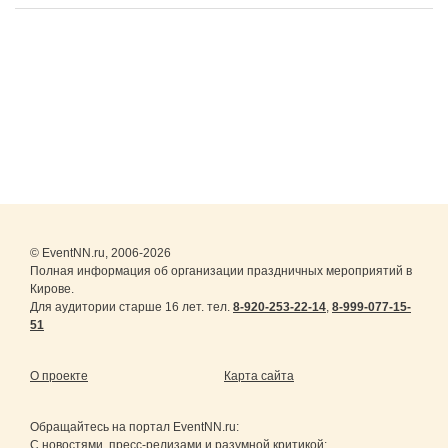
© EventNN.ru, 2006-2026
Полная информация об организации праздничных мероприятий в
Кирове.
Для аудитории старше 16 лет. тел.
8-920-253-22-14
,
8-999-077-15-
51
О проекте
Карта сайта
Обращайтесь на портал
EventNN.ru
:
С новостями, пресс-релизами и разумной критикой: