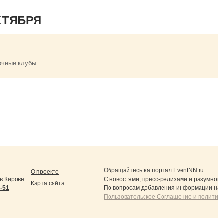
КТЯБРЯ
очные клубы
Обращайтесь на портал
EventNN.ru
:
О проекте
в Кирове.
С новостями, пресс-релизами и разумно
Карта сайта
5-51
По вопросам добавления информации н
Пользовательское Соглашение и полит