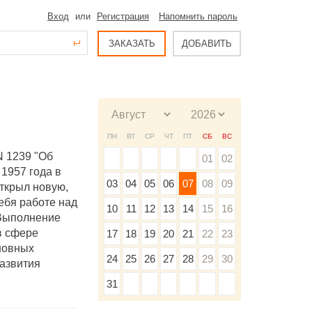
Вход
или
Регистрация
Напомнить пароль
ЗАКАЗАТЬ
ДОБАВИТЬ
ПН
ВТ
СР
ЧТ
ПТ
СБ
ВС
N 1239 "Об
01
02
 1957 года в
03
04
05
06
07
08
09
ткрыл новую,
себя работе над
10
11
12
13
14
15
16
 Выполнение
в сфере
17
18
19
20
21
22
23
новных
24
25
26
27
28
29
30
развития
31