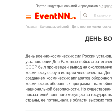
Портал индустрии событий и праздников в
Киров
-
- День военно-космических
Главная
Календарь событий
ДЕНЬ В
День военно-космических сил России установ
установлении Дня Ракетных войск стратегичес
СССР был произведен вывод на околоземную 
космическую эру в истории человечества. День
созданием космических аппаратов оборонного
космических оборонных программ – важнейше
национальной безопасности. Но существовани
показателей военного могущества государства
страны, ее потенциала в области высоких тех