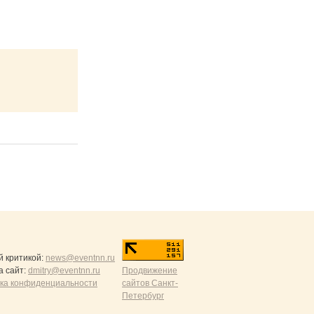
й критикой:
news@eventnn.ru
а сайт:
dmitry@eventnn.ru
Продвижение
ика конфиденциальности
сайтов Санкт-
Петербург