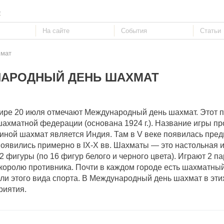
е
хмат
АРОДНЫЙ ДЕНЬ ШАХМАТ
м мире 20 июля отмечают Международный день шахмат. Этот 
хматной федерации (основана 1924 г.). Название игры пр
диной шахмат является Индия. Там в V веке появилась пре
оявились примерно в IX-X вв. Шахматы — это настольная и
2 фигуры (по 16 фигур белого и черного цвета). Играют 2 п
 королю противника. Почти в каждом городе есть шахматный
ели этого вида спорта. В Международный день шахмат в эти
риятия.