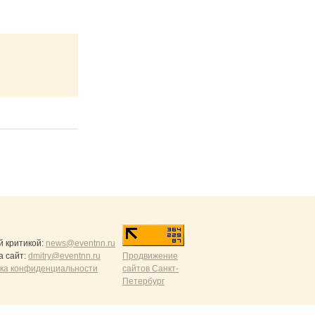
й критикой:
news@eventnn.ru
а сайт:
dmitry@eventnn.ru
Продвижение
ика конфиденциальности
сайтов Санкт-
Петербург