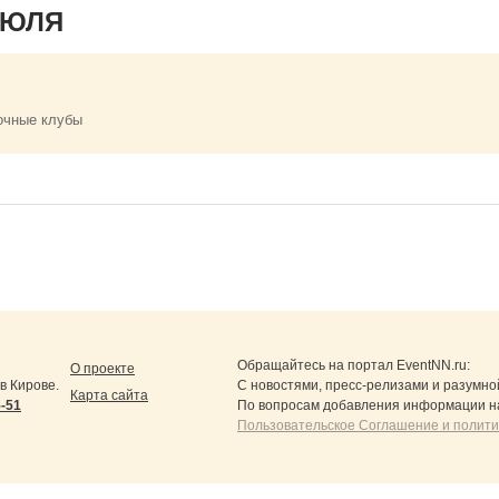
ИЮЛЯ
очные клубы
Обращайтесь на портал
EventNN.ru
:
О проекте
в Кирове.
С новостями, пресс-релизами и разумно
Карта сайта
5-51
По вопросам добавления информации н
Пользовательское Соглашение и полит