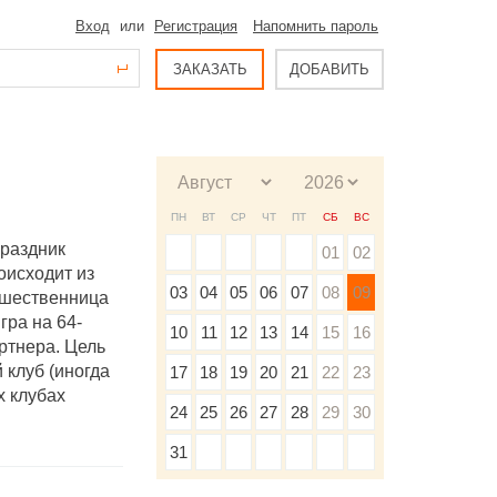
Вход
или
Регистрация
Напомнить пароль
ЗАКАЗАТЬ
ДОБАВИТЬ
ПН
ВТ
СР
ЧТ
ПТ
СБ
ВС
праздник
01
02
оисходит из
03
04
05
06
07
08
09
дшественница
гра на 64-
10
11
12
13
14
15
16
артнера. Цель
 клуб (иногда
17
18
19
20
21
22
23
х клубах
24
25
26
27
28
29
30
31