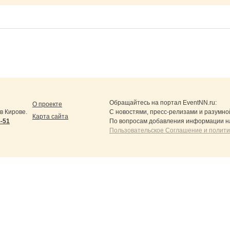
Обращайтесь на портал
EventNN.ru
:
О проекте
в Кирове.
С новостями, пресс-релизами и разумно
Карта сайта
5-51
По вопросам добавления информации н
Пользовательское Соглашение и полит