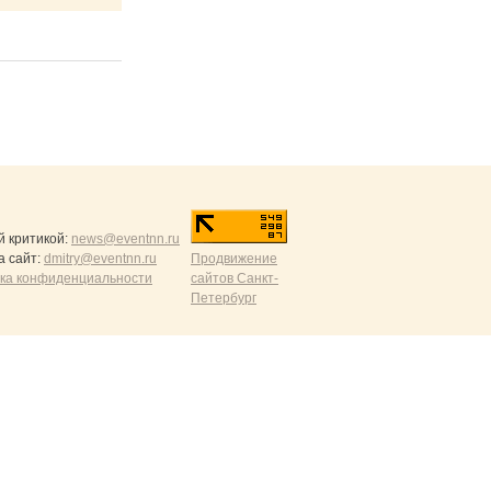
й критикой:
news@eventnn.ru
а сайт:
dmitry@eventnn.ru
Продвижение
ика конфиденциальности
сайтов Санкт-
Петербург