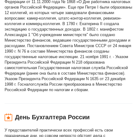
Федерации от 11.11.2000 года № 1868 «О Дне работника налоговых
органов Российской Федерации». Еще при Петре I были образованы
12 коллегий, из которых четыре заведовали финансовыми
вопросами: камер-коллегия, штатс-контор-коллегия, ревизион-
коллегия и коммерц-коллегия. В 1780 г. Екатерина II создала
экспедицию о государственных доходах. В 1802 г. манифестом
Александра 1 "Об учреждении министерств" было создано
Министерство финансов, ведавшее государственными доходами и
расходами. Постановлением Совета Министров СССР от 24 января
1990 г. N 76 в составе Министерства финансов созданы
государственные налоговые инспекции. 21 ноября 1991 г. - Указом
Президента Российской Федерации N 218 образована
самостоятельная Государственная налоговая служба Российской
Федерации (ранее она была в составе Министерства финансов).
Указом Президента Российской Федерации N 1635 от 23 декабря
1998 г. Госналогслужба России преобразована в Министерство
Российской Федерации по налогам и сборам.
День Бухгалтера России
У представителей практически всех профессий есть свои
праздничные дни, но совсем непросто обстоят дела с