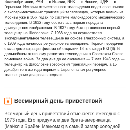
Великобритании; РАИ — в Италии; NHK — в Японии; ЦДФ — в
Германии. История отечественного телевидения ведет свое начало
с экспериментальных трансляций телепередач, которые велись из
Москвы уже в 30-х годах по системе малокадрового механического
телевидения. В 1932 году состоялась первая передача
движущегося изображения. В 1937 году был организован первый
телецентр на Шаболовке. С 1938 года он осуществлял
экспериментальное телевещание на основе электронных систем, а
с 1939 года началось регулярное телевещание. Первой передачей
стала демонстрация фильма об открытии 18-го съезда ВКП(б). В
дальнейшем активному развитию телевидения в Советском Союзе
помешала война. За два дня до ее окончания — 7 мая 1945 года —
телецентр на Шаболовке возобновил трансляции передач, а 15
декабря того же года первым в Европе начал регулярное
телевещание два раза в неделю.
Всемирный день приветствий
Всемирный день приветствий отмечается ежегодно с
1973 года. Его придумали два брата-американца
(Майкл и Брайен Маккомак) в самый разгар холодной