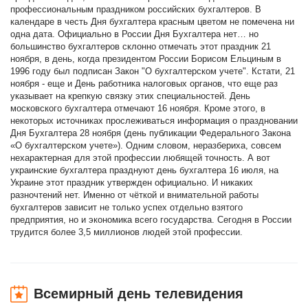
профессиональным праздником российских бухгалтеров. В
календаре в честь Дня бухгалтера красным цветом не помечена ни
одна дата. Официально в России Дня Бухгалтера нет… но
большинство бухгалтеров склонно отмечать этот праздник 21
ноября, в день, когда президентом России Борисом Ельциным в
1996 году был подписан Закон "О бухгалтерском учете". Кстати, 21
ноября - еще и День работника налоговых органов, что еще раз
указывает на крепкую связку этих специальностей. День
московского бухгалтера отмечают 16 ноября. Кроме этого, в
некоторых источниках прослеживаться информация о праздновании
Дня Бухгалтера 28 ноября (день публикации Федерального Закона
«О бухгалтерском учете»). Одним словом, неразбериха, совсем
нехарактерная для этой профессии любящей точность. А вот
украинские бухгалтера празднуют день бухгалтера 16 июля, на
Украине этот праздник утвержден официально. И никаких
разночтений нет. Именно от чёткой и внимательной работы
бухгалтеров зависит не только успех отдельно взятого
предприятия, но и экономика всего государства. Сегодня в России
трудится более 3,5 миллионов людей этой профессии.
Всемирный день телевидения