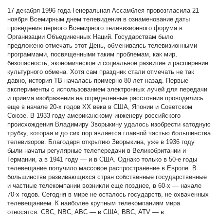
17 декабря 1996 года Генеральная Ассамблея провозгласила 21
ноября Всемирным днем телевидения в ознаменование даты
проведения первого Всемирного телевизионного форума в
Организации Объединенных Наций. Государствам было
предложено отмечать этот День, обмениваясь телевизионными
программами, посвященными таким проблемам, как мир,
безопасность, экономическое и социальное развитие и расширение
культурного обмена. Хотя сам праздник стали отмечать не так
давно, история ТВ началась примерно 80 лет назад. Первые
эксперименты с использованием электронных лучей для передачи
и приема изображения на определенные расстояния проводились
еще в начале 20-х годов ХХ века в США, Японии и Советском
Союзе. В 1933 году американскому инженеру российского
происхождения Владимиру Зворыкину удалось изобрести катодную
трубку, которая и до сих пор является главной частью большинства
телевизоров. Благодаря открытию Зворыкина, уже в 1936 году
были начаты регулярные телепередачи в Великобритании и
Германии, а в 1941 году — и в США. Однако только в 50-е годы
телевещание получило массовое распространение в Европе. В
большинстве развивающихся стран собственные государственные
и частные телекомпании возникли еще позднее, в 60-х — начале
70-х годов. Сегодня в мире не осталось государств, не охваченных
телевещанием. К наиболее крупным телекомпаниям мира
относятся: CBC, NBC, ABC — в США; BBC, ATV — в